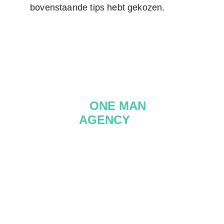
bovenstaande tips hebt gekozen.
A 
ONE MAN
AGENCY
 IS
ALL YOU NEED
ONE MAN AGENCY BV
Denderbellestraat 156
9200 Dendermonde
BE 0831.834.485​
T 0495 62 66 11
info@onemanagency.be
www.onemanagency.be