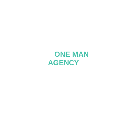
A 
ONE MAN
AGENCY
 IS
ALL YOU NEED
ONE MAN AGENCY BV
Denderbellestraat 156
9200 Dendermonde
BE 0831.834.485​
T 0495 62 66 11
info@onemanagency.be
www.onemanagency.be
Blijf op de hoogte en volg me via 