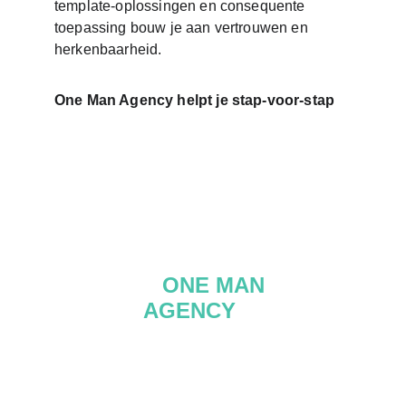
template‑oplossingen en consequente 
toepassing bouw je aan vertrouwen en 
herkenbaarheid. 
One Man Agency helpt je stap‑voor‑stap 
A 
ONE MAN
AGENCY
 IS
ALL YOU NEED
ONE MAN AGENCY BV
Denderbellestraat 156