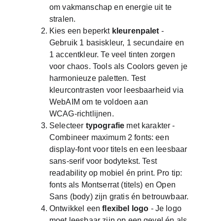
om vakmanschap en energie uit te 
stralen. 
Kies een beperkt 
kleurenpalet
 - 
Gebruik 1 basiskleur, 1 secundaire en 
1 accentkleur. Te veel tinten zorgen 
voor chaos. Tools als Coolors geven je 
harmonieuze paletten. Test 
kleurcontrasten voor leesbaarheid via 
WebAIM om te voldoen aan 
WCAG‑richtlijnen. 
Selecteer 
typografie
 met karakter - 
Combineer maximum 2 fonts: een 
display‑font voor titels en een leesbaar 
sans‑serif voor bodytekst. Test 
readability op mobiel én print. Pro tip: 
fonts als Montserrat (titels) en Open 
Sans (body) zijn gratis én betrouwbaar. 
Ontwikkel een 
flexibel
logo
 - Je logo 
moet leesbaar zijn op een gevel én als 